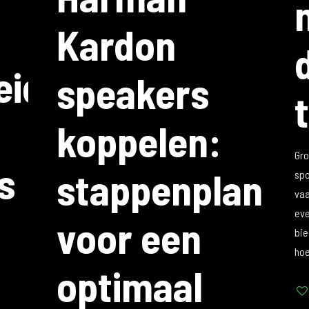
Kardon
eid
speakers
koppelen:
Gro
s
stappenplan
spo
vaa
eve
voor een
bie
hoe
optimaal