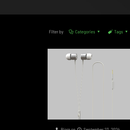
Filter by
Categories
Tags
Bjorn
on
September 23, 2024