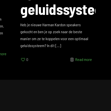
geluidssystee
n
m
Heb je nieuwe Harman Kardon speakers⁢
en.
gekocht⁢ en ben je op zoek naar de beste
en
manier om⁣ ze ⁤te ‍koppelen voor ⁢een optimaal
geluidssysteem? In dit
[…]
more
0
Read more