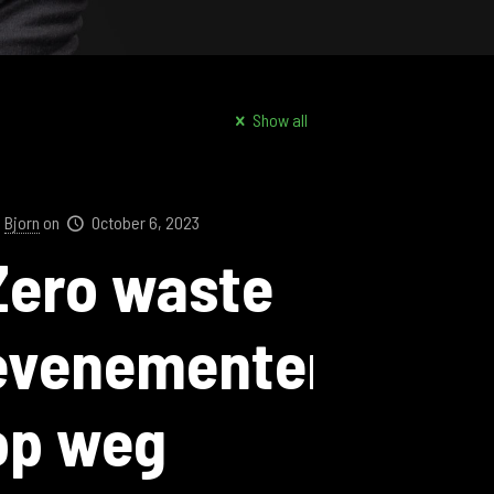
Show all
Bjorn
on
October 6, 2023
Zero waste
evenementen:
op weg